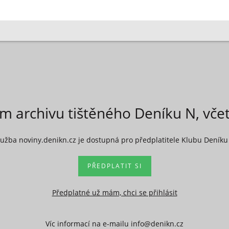
ím archivu tištěného Deníku N, vče
lužba noviny.denikn.cz je dostupná pro předplatitele Klubu Deníku
PŘEDPLATIT SI
Předplatné už mám, chci se přihlásit
Víc informací na e-mailu info@denikn.cz