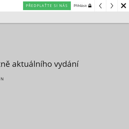
PŘEDPLAŤTE SI NÁS
Přihlásit
tně aktuálního vydání
 N