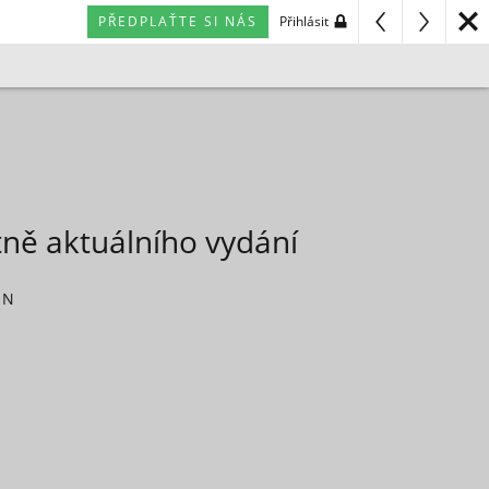
PŘEDPLAŤTE SI NÁS
Přihlásit
tně aktuálního vydání
 N