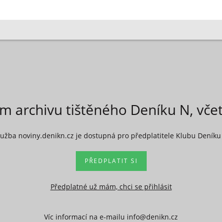
ím archivu tištěného Deníku N, vče
lužba noviny.denikn.cz je dostupná pro předplatitele Klubu Deníku
PŘEDPLATIT SI
Předplatné už mám, chci se přihlásit
Víc informací na e-mailu info@denikn.cz